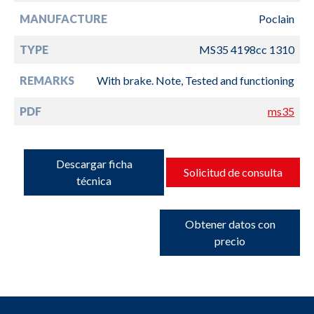
MANUFACTURE
Poclain
TYPE
MS35 4198cc 1310
REMARKS
With brake. Note, Tested and functioning
PDF
ms35
Descargar ficha
Solicitud de consulta
técnica
Obtener datos con
precio