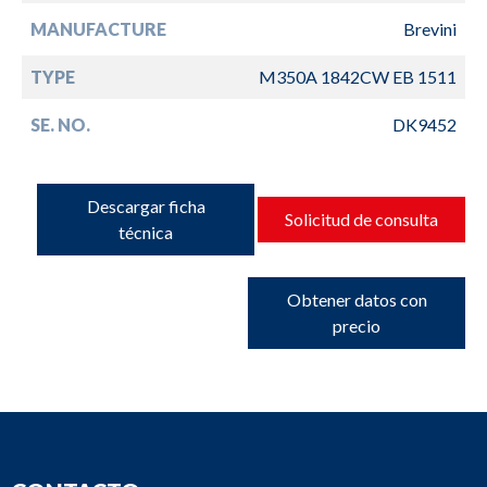
MANUFACTURE
Brevini
TYPE
M350A 1842CW EB 1511
SE. NO.
DK9452
Descargar ficha
Solicitud de consulta
técnica
Obtener datos con
precio