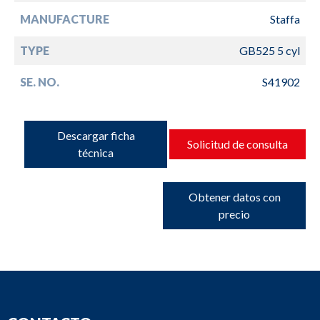
MANUFACTURE
Staffa
TYPE
GB525 5 cyl
SE. NO.
S41902
Descargar ficha
Solicitud de consulta
técnica
Obtener datos con
precio