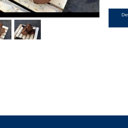
down
Des
down
down
down