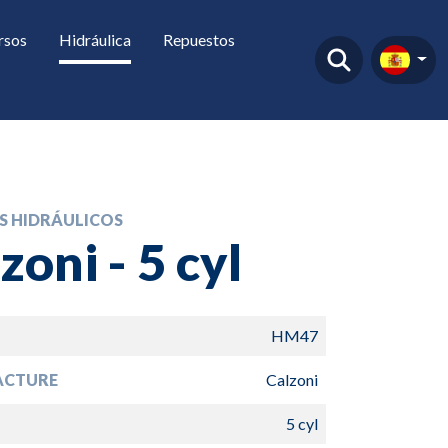
rsos
Hidráulica
Repuestos
 HIDRÁULICOS
zoni - 5 cyl
HM47
ACTURE
Calzoni
5 cyl