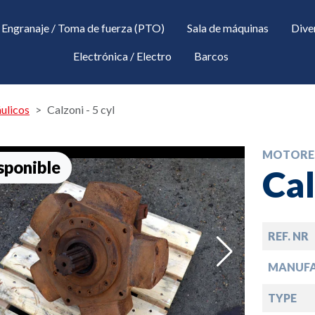
Engranaje / Toma de fuerza (PTO)
Sala de máquinas
Dive
Electrónica / Electro
Barcos
ulicos
Calzoni - 5 cyl
MOTORES
sponible
Cal
REF. NR
down
MANUF
TYPE
down