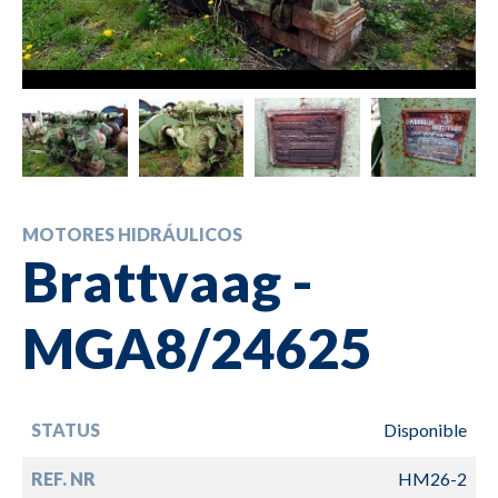
MOTORES HIDRÁULICOS
Brattvaag -
MGA8/24625
STATUS
Disponible
REF. NR
HM26-2