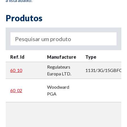
a lista abaixo:
Produtos
Ref. Id
Manufacture
Type
Regulateurs
60_10
1131/3G/15GBFCC
Europa LTD.
Woodward
60_02
PGA