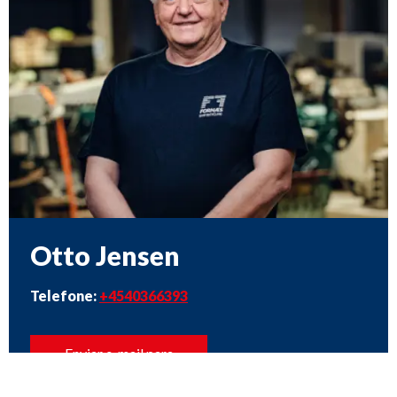
Otto Jensen
Telefone:
+4540366393
Enviar e-mail para
Otto