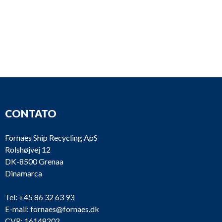
CONTATO
Fornaes Ship Recycling ApS
Rolshøjvej 12
DK-8500 Grenaa
Dinamarca
Tel:
+45 86 32 63 93
E-mail:
fornaes@fornaes.dk
CVR: 16148202