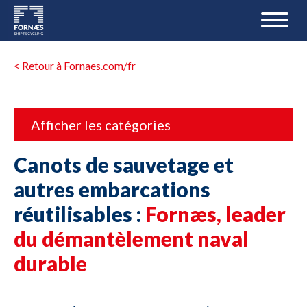
< Retour à Fornaes.com/fr
Afficher les catégories
Canots de sauvetage et
autres embarcations
réutilisables :
Fornæs, leader
du démantèlement naval
durable