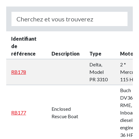
Identifiant
de
référence
Description
Type
Motor
Delta,
2 *
RB178
Model
Mercury
PR 3310
115 HP
Buch
DV36
RME,
Enclosed
RB177
Inboard
Rescue Boat
diesel
engine,
36 HP