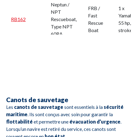
Neptun /
FRB /
1 x
NPT
Fast
Yamaha
RB162
Rescueboat,
Rescue
55 hp, 2
Type NPT
Boat
stroke
60RA
RB161
RB - 4,3
0
RB158
Dunlop
0
Mob
RB156
boat type
0
alu 460F
Canots de sauvetage
Mob
RB155
boat type
0
Les
canots de sauvetage
sont essentiels à la
sécurité
460F
maritime
. Ils sont conçus avec soin pour garantir la
flottabilité
et permettre une
évacuation d’urgence
.
Inflatable
RB152
0
Lorsqu’un navire est retiré du service, ces canots sont
boat
souvent encore en
bon état
.