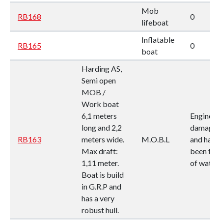
Mob
RB168
0
lifeboat
Inflatable
RB165
0
boat
Harding AS,
Semi open
MOB /
Work boat
6,1 meters
Engine is
long and 2,2
damage
RB163
meters wide.
M.O.B.L
and has
Max draft:
been full
1,11 meter.
of water.
Boat is build
in G.R.P and
has a very
robust hull.