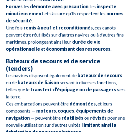
Fornæs
les
démonte avec précaution
, les
inspecte
RB43
FRC
0
minutieusement
et s’assure qu’ils respectent les
normes
de sécurité
.
Small
RB22
0
Une fois
remis à neuf et reconditionnés
, ces canots
boat
peuvent être réutilisés sur d’autres navires ou à d’autres fins
Liste des produits
maritimes, prolongeant ainsi leur
durée de vie
opérationnelle
et
économisant des ressources
.
Bateaux de secours et de service
(tenders)
Les navires disposent également de
bateaux de secours
ou de
bateaux de liaison
servant à diverses fonctions,
telles que le
transfert d’équipage ou de passagers
vers
la terre.
Ces embarcations peuvent être
démontées
, et leurs
composants —
moteurs
,
coques
,
équipements de
navigation
— peuvent être
réutilisés
ou
révisés
pour une
nouvelle utilisation sur d’autres unités,
limitant ainsi la
fabrication de nouveaux bateaux
.