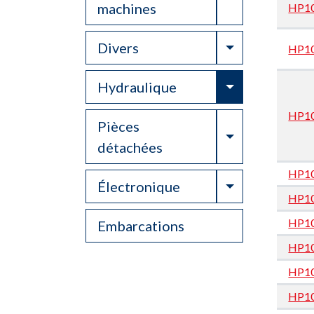
machines
HP1
Toggle Drop
Divers
HP1
Toggle Drop
Hydraulique
HP1
Pièces
Toggle Drop
détachées
HP1
Toggle Drop
Électronique
HP1
HP1
Embarcations
HP1
HP1
HP1