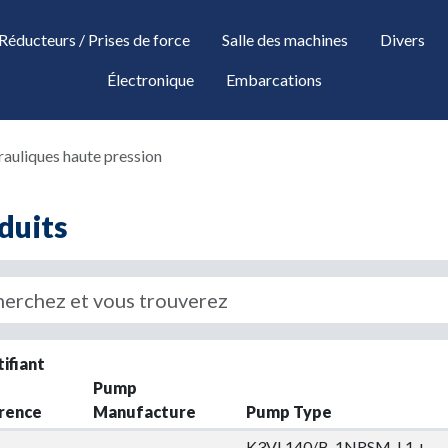
Réducteurs / Prises de force
Salle des machines
Divers
Électronique
Embarcations
auliques haute pression
duits
down
tifiant
Pump
rence
Manufacture
Pump Type
down
K3VL140/B-1NRSM-L1 +