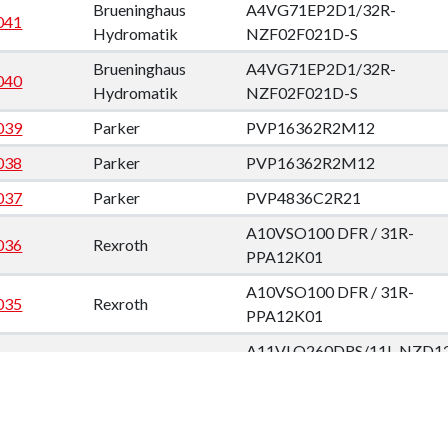
Brueninghaus
A4VG71EP2D1/32R-
041
Hydromatik
NZF02F021D-S
Brueninghaus
A4VG71EP2D1/32R-
040
Hydromatik
NZF02F021D-S
039
Parker
PVP16362R2M12
038
Parker
PVP16362R2M12
037
Parker
PVP4836C2R21
A10VSO100 DFR / 31R-
036
Rexroth
PPA12K01
A10VSO100 DFR / 31R-
035
Rexroth
PPA12K01
A11VLO260DRS/11L-NZD1
+ A11VLO260DRS/11L-
034
Rexroth
NZD12K72 +
A4VG250RP2D1/32L-
NSD10F001DH