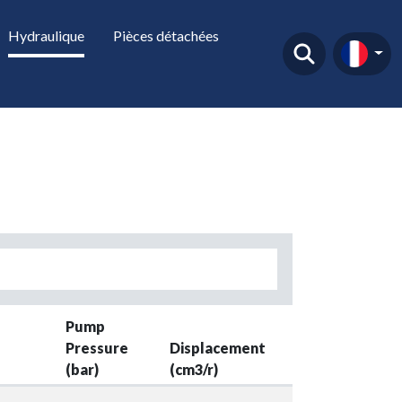
Hydraulique
Pièces détachées
Pump
Pressure
Displacement
Pump Flow
(bar)
(cm3/r)
(liter/min.)