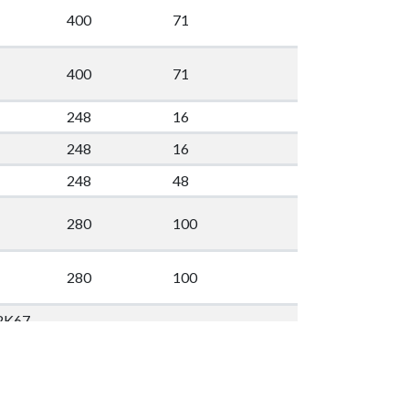
400
71
400
71
248
16
248
16
248
48
280
100
280
100
2K67
260 + 260 +
280
250