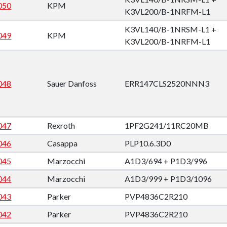
050
KPM
K3VL200/B-1NRFM-L1
K3VL140/B-1NRSM-L1 +
down
049
KPM
K3VL200/B-1NRFM-L1
down
048
Sauer Danfoss
ERR147CLS2520NNN3
down
047
Rexroth
1PF2G241/11RC20MB
down
046
Casappa
PLP10.6.3D0
045
Marzocchi
A1D3/694 + P1D3/996
044
Marzocchi
A1D3/999 + P1D3/1096
043
Parker
PVP4836C2R210
042
Parker
PVP4836C2R210