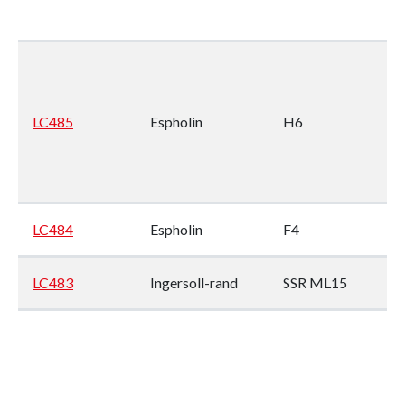
LC485
Espholin
H6
3
LC484
Espholin
F4
1
LC483
Ingersoll-rand
SSR ML15
2
LC482
Gardner denver
ESR5/8
0
LC481
Gardner denver
ESR5/8
0