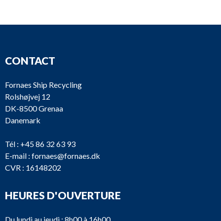
DANA-tank air
LC480
500 liters
tank
DANA-tank air
LC479
500 liters
tank
CONTACT
DANA-tank air
190 Liters X
LC478
Fornaes Ship Recycling
tanks
2
Rolshøjvej 12
DK-8500 Grenaa
Hiross,
SGB018
Danemark
LC476
Compressed air
230/1/60
treatment.
Float
Tél :
+45 86 32 63 93
E-mail :
fornaes@fornaes.dk
LC475
Kaeser
SK 24
CVR : 16148202
LC474
JLM
HK25
HEURES D'OUVERTURE
LC470
Puska
6K06010110
1
Du lundi au jeudi : 8h00 à 16h00