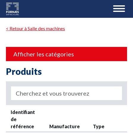
< Retour à Salle des machines
Afficher les catégories
Produits
Identifiant
de
référence
Manufacture
Type
m