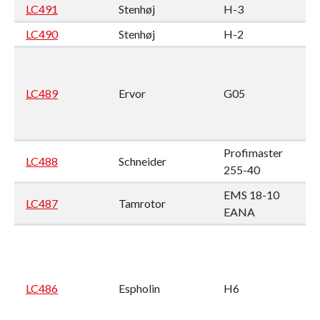
LC491
Stenhøj
H-3
LC490
Stenhøj
H-2
LC489
Ervor
G05
Profimaster
LC488
Schneider
255-40
EMS 18-10
LC487
Tamrotor
2
EANA
LC486
Espholin
H6
3