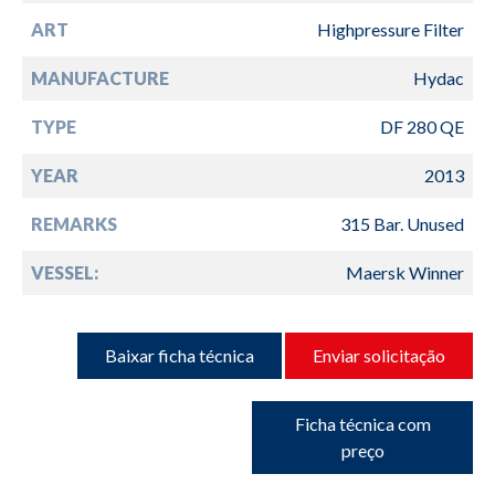
ART
Highpressure Filter
MANUFACTURE
Hydac
TYPE
DF 280 QE
YEAR
2013
REMARKS
315 Bar. Unused
VESSEL:
Maersk Winner
Baixar ficha técnica
Enviar solicitação
Ficha técnica com
preço