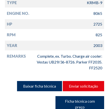
TYPE
KRMB-9
ENGINE NO.
8065
HP
2725
RPM
825
YEAR
2003
REMARKS
Complete, ex. Turbo. Charge air cooler:
Vestas UB29/36-8726. Parker FF2035.
FF2520
Baixar ficha técnica
Enviar solicitação
Ficha técnica com
preço