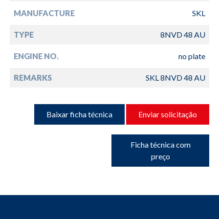
MANUFACTURE
SKL
TYPE
8NVD 48 AU
ENGINE NO.
no plate
REMARKS
SKL 8NVD 48 AU
Baixar ficha técnica
Enviar solicitação
Ficha técnica com
preço