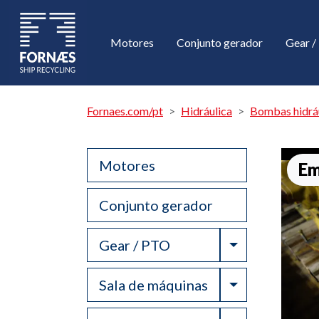
Motores
Conjunto gerador
Gear 
Fornaes.com/pt
Hidráulica
Bombas hidráu
Motores
Em
Conjunto gerador
Toggle Drop
Gear / PTO
Toggle Drop
Sala de máquinas