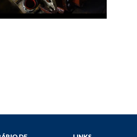
down
down
down
down
ÁRIO DE
LINKS