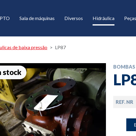
/ PTO
Sala de máquinas
Diversos
Hidráulica
Peças
licas de baixa pressão
LP87
BOMBAS 
 stock
LP
REF. NR
down
down
B