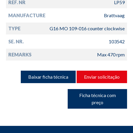
REF. NR
LP59
MANUFACTURE
Brattvaag
TYPE
G16 MO 109-016 counter clockwise
SE. NR.
103542
REMARKS
Max 470 rpm
Baixar ficha técnica
Enviar solicitação
Ficha técnica com
preço