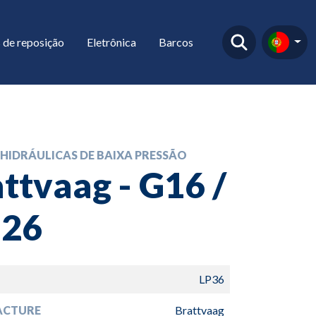
 de reposição
Eletrônica
Barcos
HIDRÁULICAS DE BAIXA PRESSÃO
ttvaag - G16 /
-26
LP36
ACTURE
Brattvaag