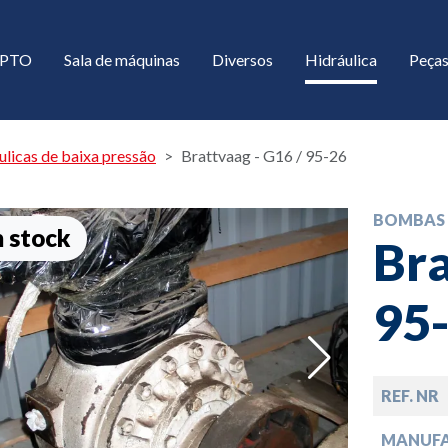
/ PTO
Sala de máquinas
Diversos
Hidráulica
Peças
licas de baixa pressão
Brattvaag - G16 / 95-26
BOMBAS 
 stock
Bra
95
down
REF. NR
down
MANUF