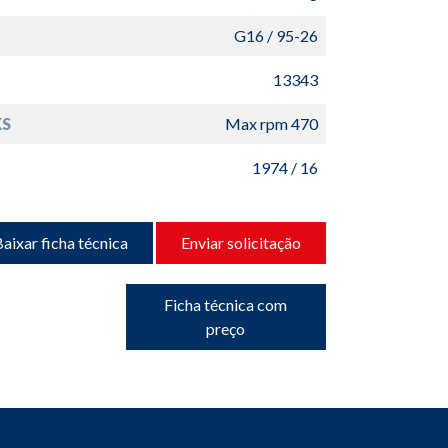
G16 / 95-26
13343
S
Max rpm 470
1974 / 16
aixar ficha técnica
Enviar solicitação
Ficha técnica com
preço