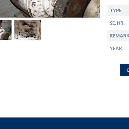
down
TYPE
down
SE. NR.
REMARK
down
YEAR
down
B