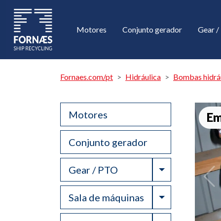
Motores
Conjunto gerador
Gear 
Fornaes.com/pt
Hidráulica
Bombas hidráu
Motores
Em
Conjunto gerador
Toggle Drop
Gear / PTO
Toggle Drop
Sala de máquinas