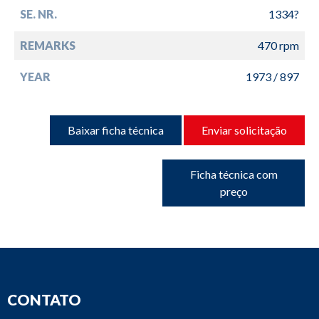
SE. NR.
1334?
REMARKS
470 rpm
YEAR
1973 / 897
Baixar ficha técnica
Enviar solicitação
Ficha técnica com
preço
CONTATO