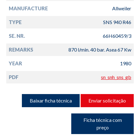
MANUFACTURE
Allweiler
TYPE
SNS 940 R46
SE. NR.
66H60459/3
REMARKS
870 l/min. 40 bar. Asea 67 Kw
YEAR
1980
PDF
sn_snh_sns_gb
Baixar ficha técnica
Enviar solicitação
Ficha técnica com
preço