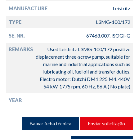
MANUFACTURE
Leistritz
TYPE
L3MG-100/172
SE. NR.
67468.007. ISOGI-G
REMARKS
Used Leistritz L3MG-100/172 positive
displacement three-screw pump, suitable for
marine and industrial applications such as
lubricating oil, fuel oil and transfer duties.
Electro motor: Dutchi DM1 225 M4. 440V,
54 kW, 1775 rpm, 60 Hz, 86 A ( No plate)
YEAR
Baixar ficha técnica
Enviar solicitação