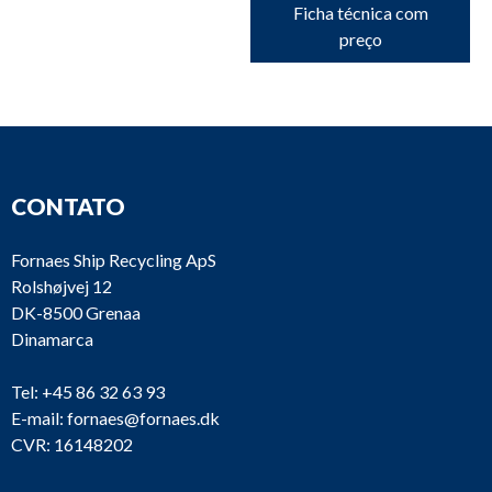
Ficha técnica com
preço
CONTATO
Fornaes Ship Recycling ApS
Rolshøjvej 12
DK-8500 Grenaa
Dinamarca
Tel:
+45 86 32 63 93
E-mail:
fornaes@fornaes.dk
CVR: 16148202