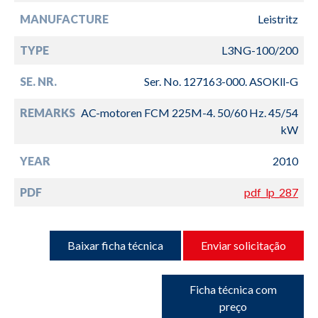
MANUFACTURE
Leistritz
TYPE
L3NG-100/200
SE. NR.
Ser. No. 127163-000. ASOKll-G
REMARKS
AC-motoren FCM 225M-4. 50/60 Hz. 45/54
kW
YEAR
2010
PDF
pdf_lp_287
Baixar ficha técnica
Enviar solicitação
Ficha técnica com
preço