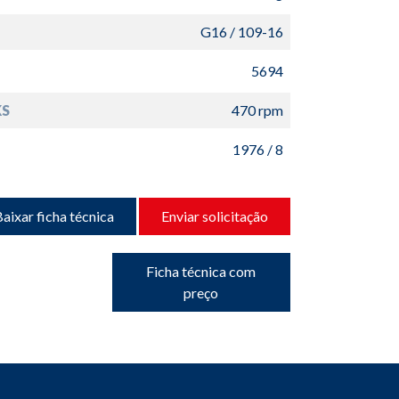
G16 / 109-16
5694
S
470 rpm
1976 / 8
aixar ficha técnica
Enviar solicitação
Ficha técnica com
preço