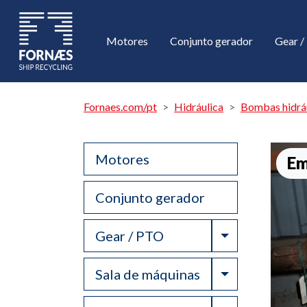
Motores
Conjunto gerador
Gear 
Fornaes.com/pt
Hidráulica
Bombas hidráu
Motores
Em
Conjunto gerador
Toggle Drop
Gear / PTO
Toggle Drop
Sala de máquinas