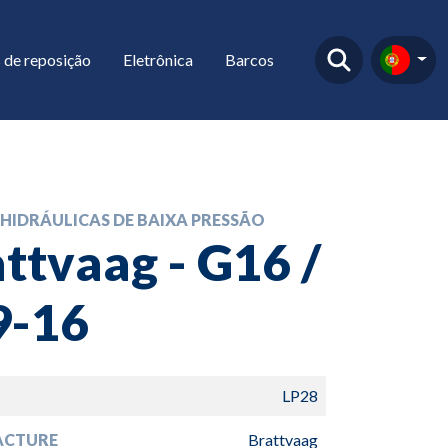
 de reposição
Eletrônica
Barcos
HIDRÁULICAS DE BAIXA PRESSÃO
ttvaag - G16 /
9-16
LP28
ACTURE
Brattvaag