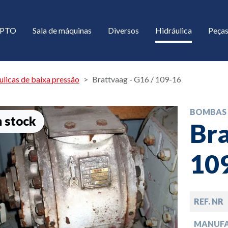
/ PTO
Sala de máquinas
Diversos
Hidráulica
Peças
licas de baixa pressão
Brattvaag - G16 / 109-16
BOMBAS 
 stock
Bra
10
down
REF. NR
down
MANUF