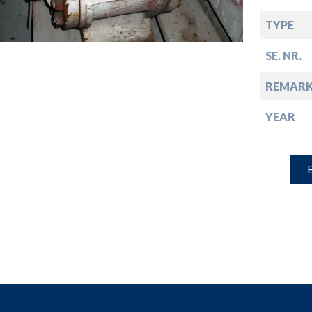
down
TYPE
down
SE. NR.
REMARK
down
YEAR
down
B