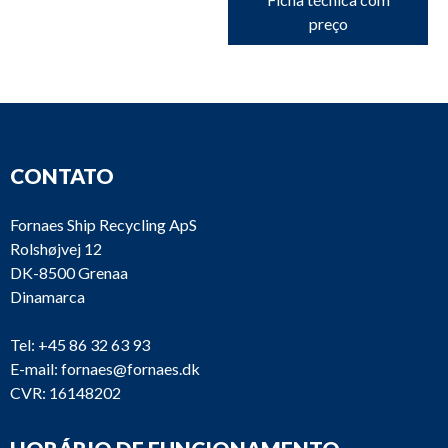
preço
CONTATO
Fornaes Ship Recycling ApS
Rolshøjvej 12
DK-8500 Grenaa
Dinamarca
Tel:
+45 86 32 63 93
E-mail:
fornaes@fornaes.dk
CVR: 16148202