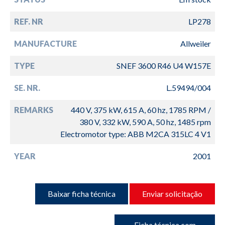
REF. NR
LP278
MANUFACTURE
Allweiler
TYPE
SNEF 3600 R46 U4 W157E
SE. NR.
L.59494/004
REMARKS
440 V, 375 kW, 615 A, 60 hz, 1785 RPM /
380 V, 332 kW, 590 A, 50 hz, 1485 rpm
Electromotor type: ABB M2CA 315LC 4 V1
YEAR
2001
Baixar ficha técnica
Enviar solicitação
Ficha técnica com