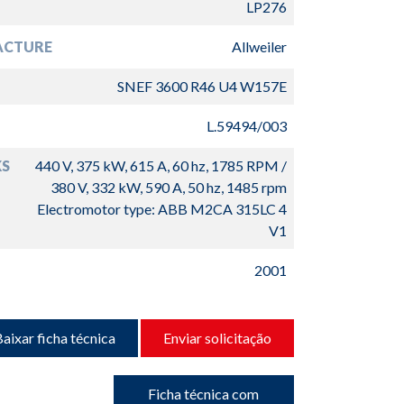
LP276
ACTURE
Allweiler
SNEF 3600 R46 U4 W157E
L.59494/003
S
440 V, 375 kW, 615 A, 60 hz, 1785 RPM /
380 V, 332 kW, 590 A, 50 hz, 1485 rpm
Electromotor type: ABB M2CA 315LC 4
V1
2001
aixar ficha técnica
Enviar solicitação
Ficha técnica com