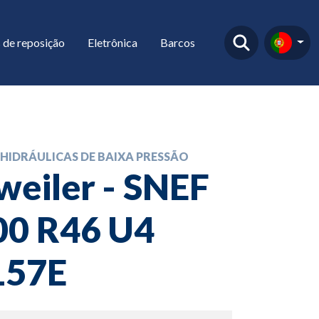
 de reposição
Eletrônica
Barcos
HIDRÁULICAS DE BAIXA PRESSÃO
weiler - SNEF
00 R46 U4
57E