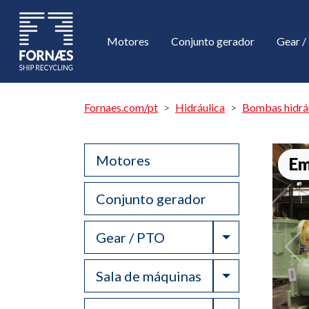
Motores
Conjunto gerador
Gear 
Fornaes.com/pt
Hidráulica
Bombas hidráu
Motores
Em
Conjunto gerador
Toggle Drop
Gear / PTO
Toggle Drop
Sala de máquinas