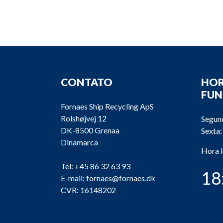
CONTATO
HOR
FU
Fornaes Ship Recycling ApS
Rolshøjvej 12
Segund
DK-8500 Grenaa
Sexta:
Dinamarca
Hora 
Tel:
+45 86 32 63 93
18
E-mail:
fornaes@fornaes.dk
CVR: 16148202