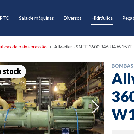
/ PTO
Sala de máquinas
Diversos
Hidráulica
Peças
licas de baixa pressão
Allweiler - SNEF 3600 R46 U4 W157E
BOMBAS 
 stock
All
36
down
W1
down