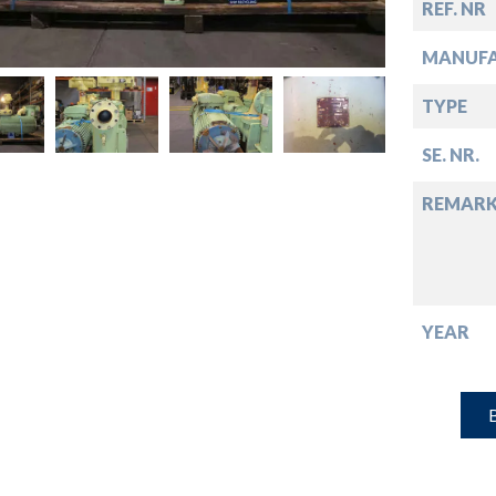
down
REF. NR
MANUF
down
TYPE
down
SE. NR.
REMARK
down
YEAR
B