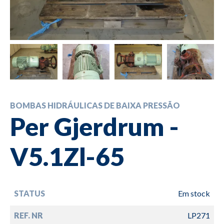
BOMBAS HIDRÁULICAS DE BAIXA PRESSÃO
Per Gjerdrum -
V5.1Zl-65
STATUS
Em stock
REF. NR
LP271