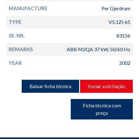
MANUFACTURE
Per Gjerdrum
TYPE
V5.1Zl-65
SE. NR.
83156
REMARKS
ABB M2QA 37 kW, 50/60 Hz
YEAR
2002
Baixar ficha técnica
Enviar solicitação
Ficha técnica com
preço