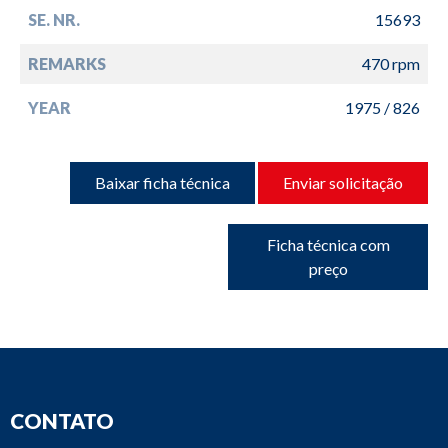
SE. NR.
15693
REMARKS
470 rpm
YEAR
1975 / 826
Baixar ficha técnica
Enviar solicitação
Ficha técnica com
preço
CONTATO