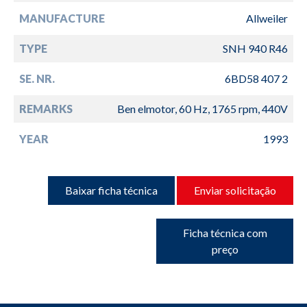
MANUFACTURE
Allweiler
TYPE
SNH 940 R46
SE. NR.
6BD58 407 2
REMARKS
Ben elmotor, 60 Hz, 1765 rpm, 440V
YEAR
1993
Baixar ficha técnica
Enviar solicitação
Ficha técnica com
preço