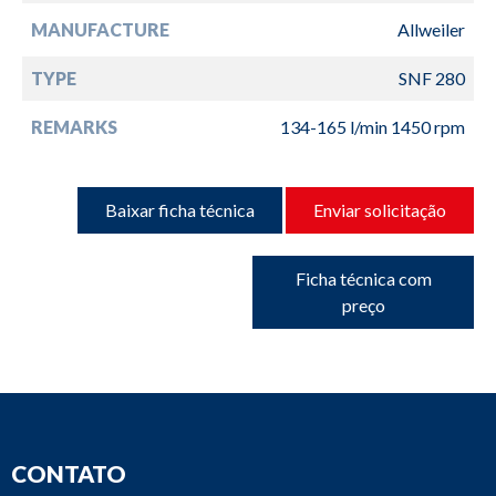
MANUFACTURE
Allweiler
TYPE
SNF 280
REMARKS
134-165 l/min 1450 rpm
Baixar ficha técnica
Enviar solicitação
Ficha técnica com
preço
CONTATO