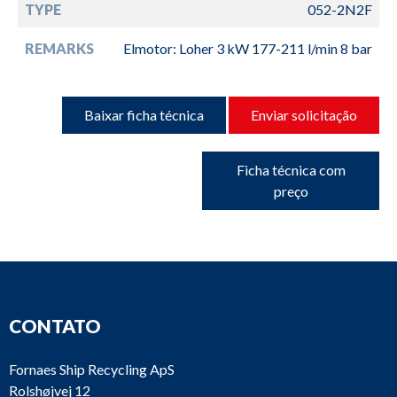
TYPE
052-2N2F
REMARKS
Elmotor: Loher 3 kW 177-211 l/min 8 bar
Baixar ficha técnica
Enviar solicitação
Ficha técnica com
preço
CONTATO
Fornaes Ship Recycling ApS
Rolshøjvej 12