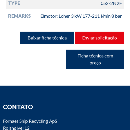
TYPE
052-2N2F
REMARKS
Elmotor: Loher 3 kW 177-211 l/min 8 bar
Baixar ficha técnica
Enviar solicitação
Ficha técnica com
preço
CONTATO
Fornaes Ship Recycling ApS
Rolshøjvej 12