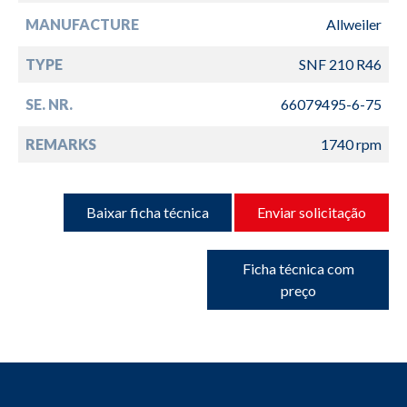
MANUFACTURE
Allweiler
TYPE
SNF 210 R46
SE. NR.
66079495-6-75
REMARKS
1740 rpm
Baixar ficha técnica
Enviar solicitação
Ficha técnica com
preço