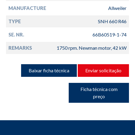
MANUFACTURE
Allweiler
TYPE
SNH 660 R46
SE. NR.
66B60519-1-74
REMARKS
1750 rpm. Newman motor, 42 kW
Baixar ficha técnica
Enviar solicitação
Ficha técnica com
preço