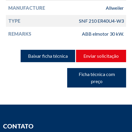
MANUFACTURE
Allweiler
TYPE
SNF 210 ER40U4-W3
REMARKS
ABB elmotor 30 kW.
Baixar ficha técnica
Enviar solicitação
Ficha técnica com
preço
CONTATO