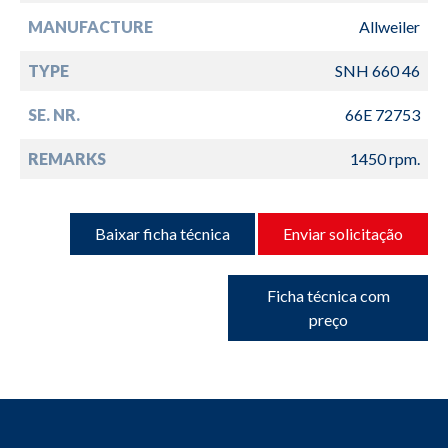
MANUFACTURE
Allweiler
TYPE
SNH 660 46
SE. NR.
66E 72753
REMARKS
1450 rpm.
Baixar ficha técnica
Enviar solicitação
Ficha técnica com
preço