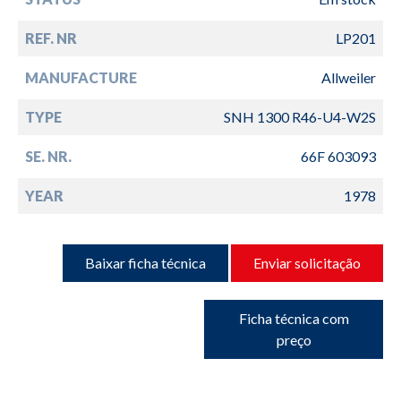
REF. NR
LP201
MANUFACTURE
Allweiler
TYPE
SNH 1300 R46-U4-W2S
SE. NR.
66F 603093
YEAR
1978
Baixar ficha técnica
Enviar solicitação
Ficha técnica com
preço