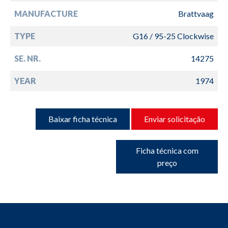
MANUFACTURE
Brattvaag
TYPE
G16 / 95-25 Clockwise
SE. NR.
14275
YEAR
1974
Baixar ficha técnica
Enviar solicitação
Ficha técnica com
preço