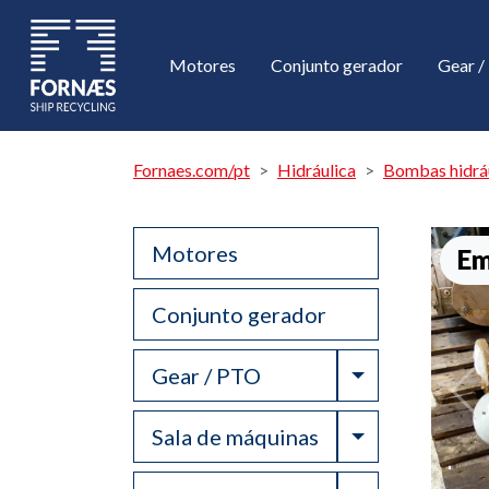
Motores
Conjunto gerador
Gear 
Fornaes.com/pt
Hidráulica
Bombas hidráu
Motores
Em
Conjunto gerador
Toggle Drop
Gear / PTO
Toggle Drop
Sala de máquinas