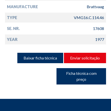
MANUFACTURE
Brattvaag
TYPE
VMG16.C.114.46
SE. NR.
17608
YEAR
1977
Baixar ficha técnica
Enviar solicitação
Ficha técnica com
preço