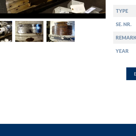
down
TYPE
down
SE. NR.
REMARK
down
YEAR
down
B