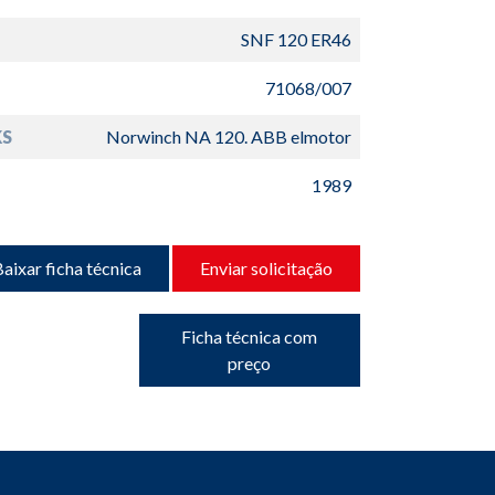
SNF 120 ER46
71068/007
S
Norwinch NA 120. ABB elmotor
1989
aixar ficha técnica
Enviar solicitação
Ficha técnica com
preço