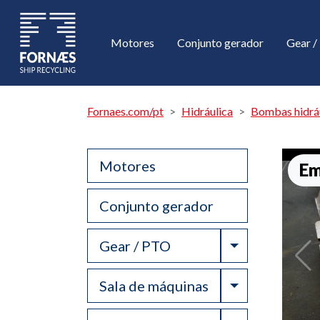
Motores
Conjunto gerador
Gear 
Fornaes.com/pt
Hidráulica
Bombas hidráu
Motores
Em
Conjunto gerador
Toggle Drop
Gear / PTO
Toggle Drop
Sala de máquinas