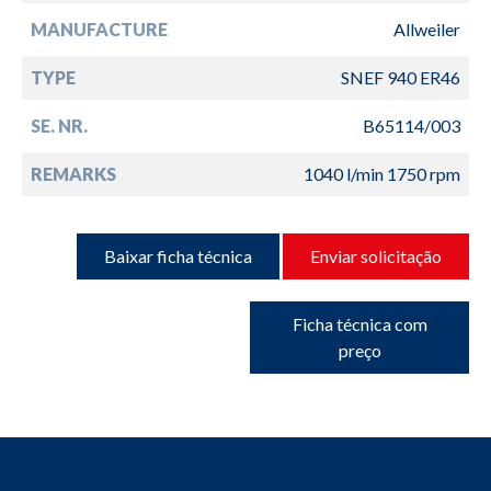
MANUFACTURE
Allweiler
TYPE
SNEF 940 ER46
SE. NR.
B65114/003
REMARKS
1040 l/min 1750 rpm
Baixar ficha técnica
Enviar solicitação
Ficha técnica com
preço