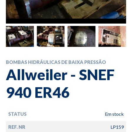
BOMBAS HIDRÁULICAS DE BAIXA PRESSÃO
Allweiler - SNEF
940 ER46
STATUS
Em stock
REF. NR
LP159