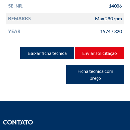
SE. NR.
14086
REMARKS
Max 280 rpm
YEAR
1974 / 320
Baixar ficha técnica
Enviar solicitação
Ficha técnica com
preço
CONTATO