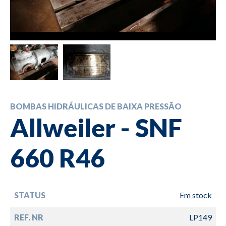
BOMBAS HIDRÁULICAS DE BAIXA PRESSÃO
Allweiler - SNF
660 R46
STATUS
Em stock
REF. NR
LP149