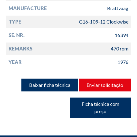
MANUFACTURE
Brattvaag
TYPE
G16-109-12 Clockwise
SE. NR.
16394
REMARKS
470 rpm
YEAR
1976
Baixar ficha técnica
Enviar solicitação
Ficha técnica com
preço