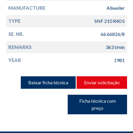
MANUFACTURE
Allweiler
TYPE
SNF 210 R40 S
SE. NR.
66.66826/8
REMARKS
363 l/min
YEAR
1981
Baixar ficha técnica
Enviar solicitação
Ficha técnica com
preço