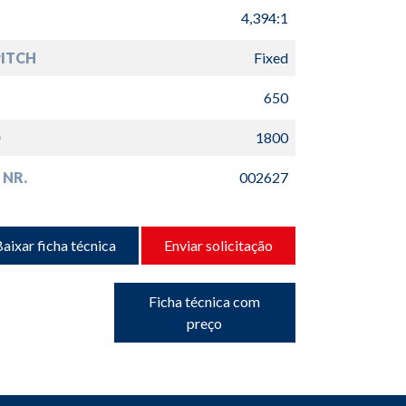
4,394:1
PITCH
Fixed
650
D
1800
 NR.
002627
aixar ficha técnica
Enviar solicitação
Ficha técnica com
preço