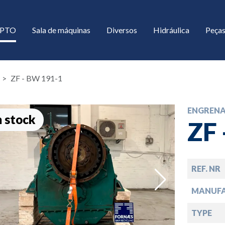
/ PTO
Sala de máquinas
Diversos
Hidráulica
Peças
ZF - BW 191-1
ENGREN
 stock
ZF
REF. NR
down
MANUF
down
TYPE