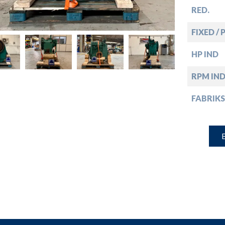
down
RED.
down
FIXED / 
HP IND
down
RPM IN
FABRIKS
down
B