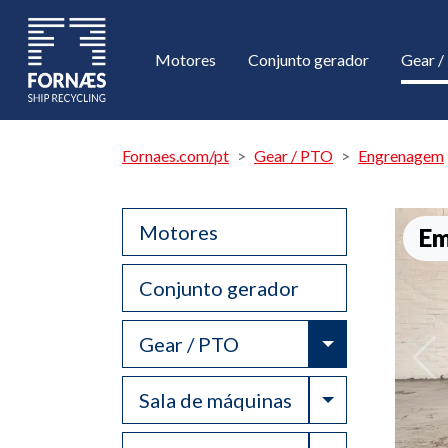
Motores
Conjunto gerador
Gear 
Fornaes.com/pt
Gear / PTO
Engrenagem
Motores
Em
Conjunto gerador
Toggle Drop
Gear / PTO
Toggle Drop
Sala de máquinas