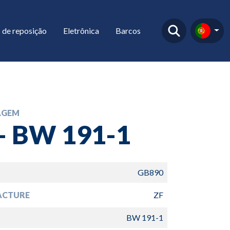
 de reposição
Eletrônica
Barcos
AGEM
 - BW 191-1
GB890
ACTURE
ZF
BW 191-1