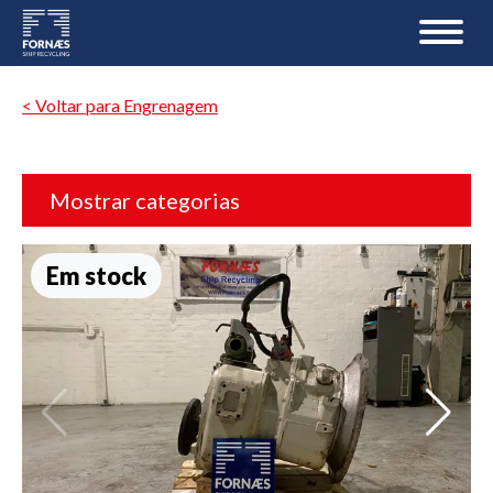
< Voltar para Engrenagem
Mostrar categorias
Em stock