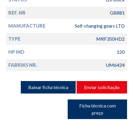
REF. NR
GB881
MANUFACTURE
Self-changing gears LTD
TYPE
MRF350HD2
HP IND
120
FABRIKS NR.
UM6424
Baixar ficha técnica
Enviar solicitação
Ficha técnica com
preço