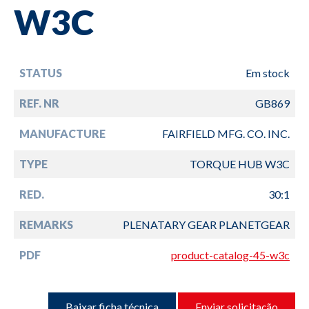
W3C
STATUS
Em stock
REF. NR
GB869
MANUFACTURE
FAIRFIELD MFG. CO. INC.
TYPE
TORQUE HUB W3C
RED.
30:1
REMARKS
PLENATARY GEAR PLANETGEAR
PDF
product-catalog-45-w3c
Baixar ficha técnica
Enviar solicitação