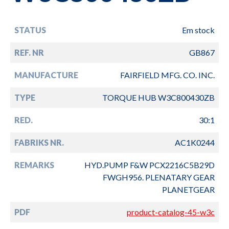
STATUS
Em stock
REF. NR
GB867
MANUFACTURE
FAIRFIELD MFG. CO. INC.
TYPE
TORQUE HUB W3C800430ZB
RED.
30:1
FABRIKS NR.
AC1K0244
REMARKS
HYD.PUMP F&W PCX2216C5B29D
FWGH956. PLENATARY GEAR
PLANETGEAR
PDF
product-catalog-45-w3c