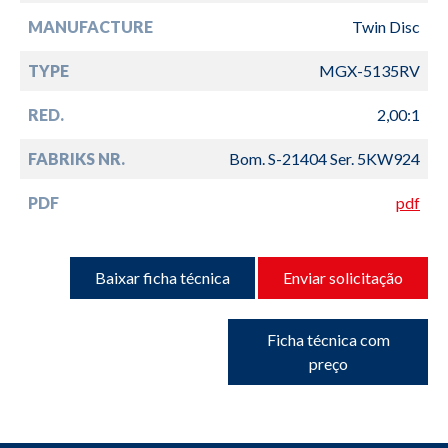
MANUFACTURE
Twin Disc
TYPE
MGX-5135RV
RED.
2,00:1
FABRIKS NR.
Bom. S-21404 Ser. 5KW924
PDF
pdf
Baixar ficha técnica
Enviar solicitação
Ficha técnica com
preço