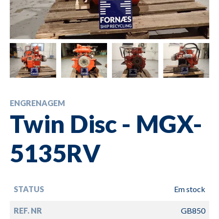
ENGRENAGEM
Twin Disc - MGX-
5135RV
STATUS
Em stock
REF. NR
GB850