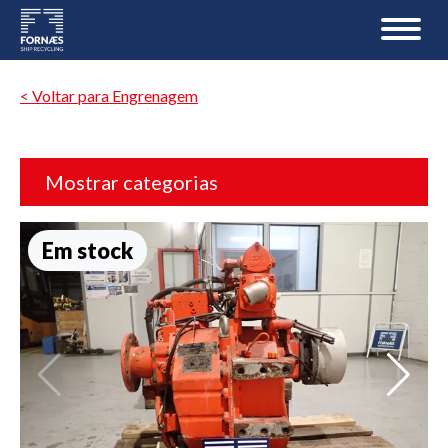
< Voltar para Engrenagem
Mostrar categorias
Em stock