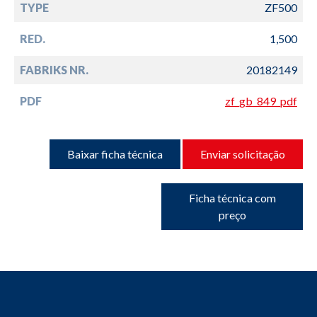
TYPE
ZF500
RED.
1,500
FABRIKS NR.
20182149
PDF
zf_gb_849_pdf
Baixar ficha técnica
Enviar solicitação
Ficha técnica com
preço