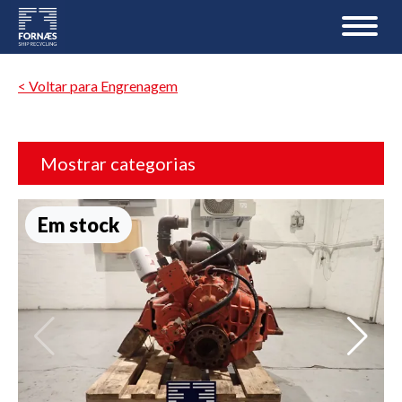
< Voltar para Engrenagem
Mostrar categorias
Em stock